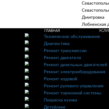
Севастополь
Севастопольск
Дмитровка
Лобненская д
ГЛАВНАЯ
УСЛУ
Техническое обслуживание
Диагностика
Ремонт трансмиссии
Ремонт двигателя
Ремонт дизельных двигателей
Ремонт электрооборудования
Ремонт ходовой
Ремонт рулевого управления
Ремонт тормозной системы
Покраска кузова
Детейлинг