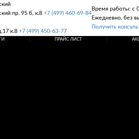
ский
Время работы: с 0
ий пр. 95 б, к.8
+7 (499) 460-69-84
Ежедневно, без в
Получить консул
.17 к.8
+7 (499) 450-63-77
ГИ
ПРАЙС ЛИСТ
АК