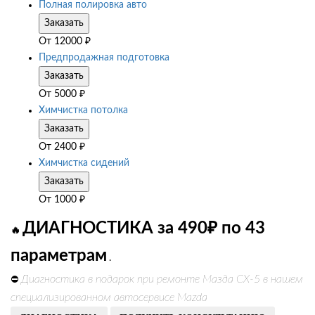
Полная полировка авто
Заказать
От
12000
₽
Предпродажная подготовка
Заказать
От
5000
₽
Химчистка потолка
Заказать
От
2400
₽
Химчистка сидений
Заказать
От
1000
₽
ДИАГНОСТИКА за 490₽ по 43
🔥
параметрам
.
Диагностика в подарок при ремонте Мазда СХ-5 в нашем
⛔
специализированном автосервисе Mazda