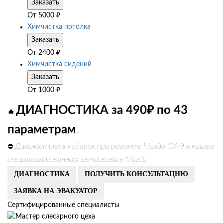
Заказать
От
5000
₽
Химчистка потолка
Заказать
От
2400
₽
Химчистка сидений
Заказать
От
1000
₽
ДИАГНОСТИКА за 490₽ по 43
🔥
параметрам
.
Диагностика в подарок при ремонте Мазда СХ-9 в нашем
⛔
специализированном автосервисе Mazda
ДИАГНОСТИКА
ПОЛУЧИТЬ КОНСУЛЬТАЦИЮ
ЗАЯВКА НА ЭВАКУАТОР
Сертифицированные специалисты