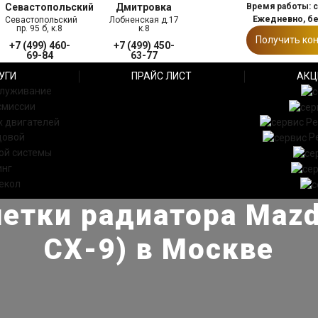
Севастопольский
Дмитровка
Время работы: с 
Ежедневно, б
Севастопольский
Лобненская д.17
пр. 95 б, к.8
к.8
Получить ко
+7 (499) 460-
+7 (499) 450-
69-84
63-77
УГИ
ПРАЙС ЛИСТ
АКЦ
служивание
смиссии
 двигателей
Ре
довой
Р
ой системы
инг
екол
етки радиатора Mazd
СХ-9) в Москве