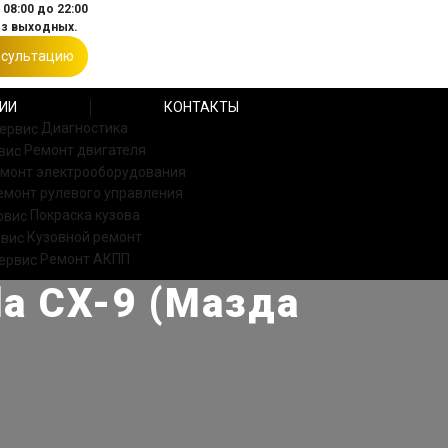
08:00 до 22:00
ез выходных.
нсультацию
ИИ
КОНТАКТЫ
Диагностика
Ремонт двигателя
монт электрооборудования
емонт рулевого управления
Покраска кузова
Кузовной ремонт
Ремонт АКПП
a CX-9 (Мазда