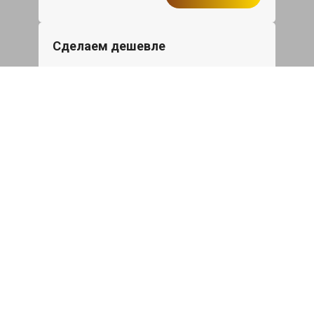
Сделаем дешевле
При калькуляции на руках из другого
сервиса - эти же работы и запчасти по
более низкой цене
Записаться
Такси в подарок
При ремонте Мазда СХ-5 от 50 000₽
или сроком ремонта более одного дня,