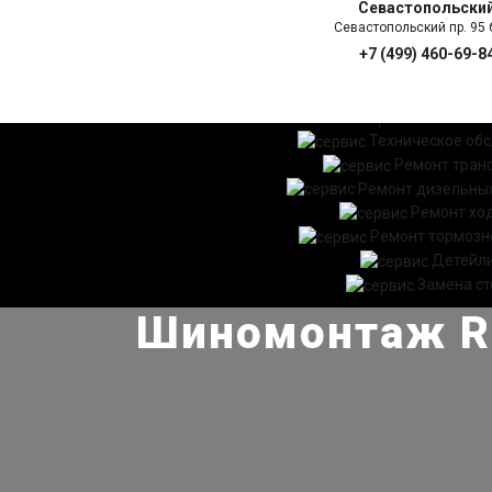
Севастопольски
Севастопольский пр. 95 б
+7 (499) 460-69-8
ГЛАВНАЯ
УСЛ
Техническое об
Ремонт тран
Ремонт дизельных
Ремонт хо
Ремонт тормозн
Детейл
Замена ст
Шиномонтаж R-