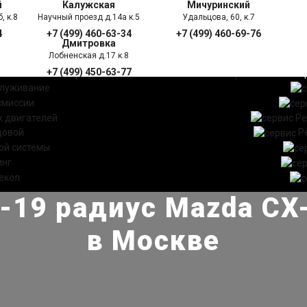
й
Калужская
Мичуринский
, к.8
Научный проезд д.14а к.5
Удальцова, 60, к.7
4
+7 (499) 460-63-34
+7 (499) 460-69-76
Дмитровка
Лобненская д.17 к.8
+7 (499) 450-63-77
УГИ
ПРАЙС ЛИСТ
АКЦ
служивание
смиссии
 двигателей
Ре
довой
Р
ой системы
инг
екол
19 радиус Mazda CX-
в Москве