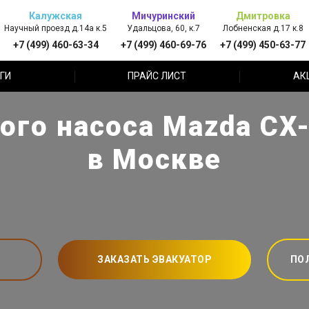
Калужская
Мичуринский
Дмитровка
Научный проезд д.14а к.5
Удальцова, 60, к.7
Лобненская д.17 к.8
+7 (499) 460-63-34
+7 (499) 460-69-76
+7 (499) 450-63-77
ГИ
ПРАЙС ЛИСТ
АК
ого насоса Mazda CX-
в Москве
ЗАКАЗАТЬ ЭВАКУАТОР
ПО