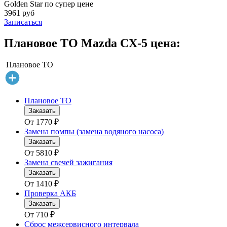
Golden Star по супер цене
3961 руб
Записаться
Плановое ТО Mazda CX-5 цена:
Плановое ТО
Плановое ТО
Заказать
От
1770
₽
Замена помпы (замена водяного насоса)
Заказать
От
5810
₽
Замена свечей зажигания
Заказать
От
1410
₽
Проверка АКБ
Заказать
От
710
₽
Сброс межсервисного интервала