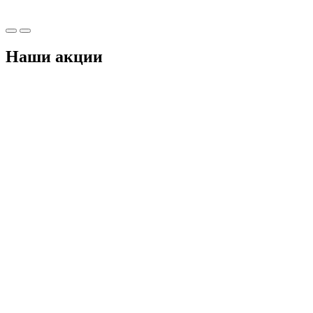
Наши акции
 руб
исаться
исаться
исаться