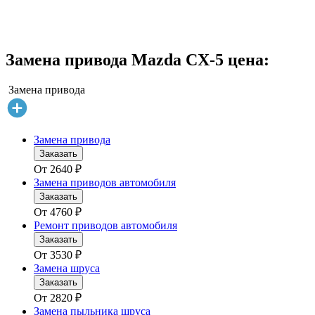
исаться
Замена привода Mazda CX-5 цена:
1 руб
Замена привода
исаться
Замена привода
Заказать
От
2640
₽
Замена приводов автомобиля
Заказать
От
4760
₽
Ремонт приводов автомобиля
Заказать
От
3530
₽
Замена шруса
Заказать
От
2820
₽
Замена пыльника шруса