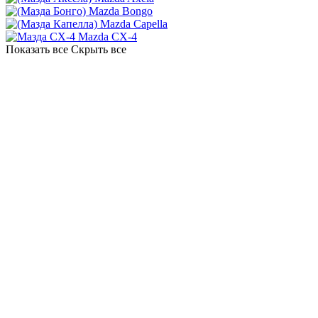
Mazda Bongo
Mazda Capella
Mazda CX-4
Показать все
Скрыть все
СЕВАСТОПОЛЬСКИЙ
Севастопольский пр. 95 б, к.8
Ежедневно с 8:00 до 22:00
+7 (499) 460-69-84