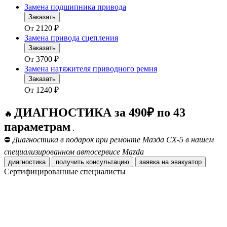
Замена подшипника привода
Заказать
От
2120
₽
Замена привода сцепления
Заказать
От
3700
₽
Замена натяжителя приводного ремня
Заказать
От
1240
₽
ДИАГНОСТИКА за 490₽ по 43
🔥
параметрам
.
⛔
Диагностика в подарок при ремонте Мазда СХ-5 в нашем
специализированном автосервисе Mazda
диагностика
получить консультацию
заявка на эвакуатор
Сертифицированные специалисты
Получить консультацию
Мастер слесарного цеха
Получить консультацию
Моторист