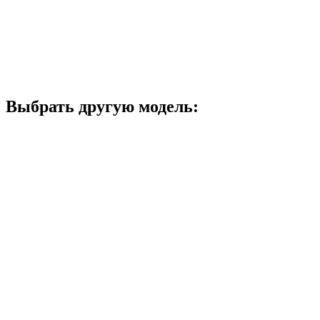
Получить консультацию
Менеджер отдела запчастей
Получить консультацию
Электрик-диагност
Выбрать другую модель: