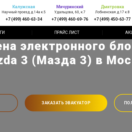
Калужская
Мичуринский
Дмитровка
Научный проезд д.14а к.5
Удальцова, 60, к.7
Лобненская д.17 к.8
+7 (499) 460-63-34
+7 (499) 460-69-76
+7 (499) 450-63-77
ГИ
ПРАЙС ЛИСТ
АК
ена электронного бло
da 3 (Мазда 3) в Мо
ЗАКАЗАТЬ ЭВАКУАТОР
ПО