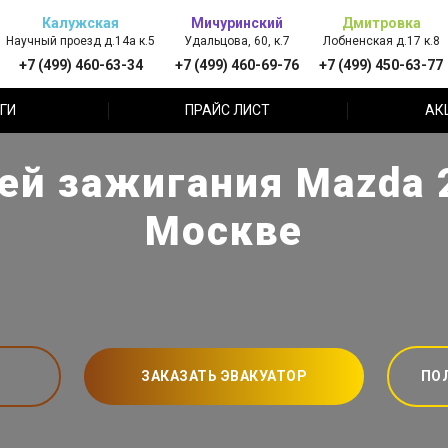
Калужская
Мичуринский
Дмитровка
Научный проезд д.14а к.5
Удальцова, 60, к.7
Лобненская д.17 к.8
+7 (499) 460-63-34
+7 (499) 460-69-76
+7 (499) 450-63-77
ГИ
ПРАЙС ЛИСТ
АК
ей зажигания Mazda 2
Москве
ЗАКАЗАТЬ ЭВАКУАТОР
ПО