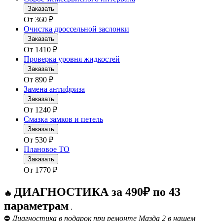
Заказать
От
360
₽
Очистка дроссельной заслонки
Заказать
От
1410
₽
Проверка уровня жидкостей
Заказать
От
890
₽
Замена антифриза
Заказать
От
1240
₽
Смазка замков и петель
Заказать
От
530
₽
Плановое ТО
Заказать
От
1770
₽
ДИАГНОСТИКА за 490₽ по 43
🔥
параметрам
.
⛔
Диагностика в подарок при ремонте Мазда 2 в нашем