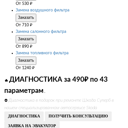
От
530
₽
Замена воздушного фильтра
Заказать
От
710
₽
Замена салонного фильтра
Заказать
От
890
₽
Замена топливного фильтра
Заказать
От
1240
₽
ДИАГНОСТИКА за 490₽ по 43
🔥
параметрам
.
Диагностика в подарок при ремонте Шкода Суперб в
⛔
нашем специализированном автосервисе Skoda
ДИАГНОСТИКА
ПОЛУЧИТЬ КОНСУЛЬТАЦИЮ
ЗАЯВКА НА ЭВАКУАТОР