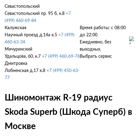
Севастопольский
Севастопольский пр. 95 б, к.8
+7
(499) 460-69-84
Калужская
Время работы: с 08:00
Научный проезд д.14а к.5
+7 (499)
до 22:00
460-63-34
Ежедневно, без
Мичуринский
выходных.
Удальцова, 60, к.7
+7 (499) 460-69-76
Выбрать сервис
Дмитровка
Лобненская д.17 к.8
+7 (499) 450-63-
77
Шиномонтаж R-19 радиус
Skoda Superb (Шкода Суперб) в
Москве