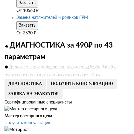
Заказать
От
10560
₽
Замена натяжителей и роликов ГРМ
Заказать
От
3530
₽
ДИАГНОСТИКА за 490₽ по 43
🔥
параметрам
.
Диагностика в подарок при ремонте Шкода Рапид в
⛔
нашем специализированном автосервисе Skoda
ДИАГНОСТИКА
ПОЛУЧИТЬ КОНСУЛЬТАЦИЮ
ЗАЯВКА НА ЭВАКУАТОР
Сертифицированные специалисты
Мастер слесарного цеха
Получить консультацию