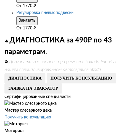
От
1770
₽
Регулировка пневмоподвески
Заказать
От
1770
₽
ДИАГНОСТИКА за 490₽ по 43
🔥
параметрам
.
Диагностика в подарок при ремонте Шкода Рапид в
⛔
нашем специализированном автосервисе Skoda
ДИАГНОСТИКА
ПОЛУЧИТЬ КОНСУЛЬТАЦИЮ
ЗАЯВКА НА ЭВАКУАТОР
Сертифицированные специалисты
Мастер слесарного цеха
Получить консультацию
Моторист