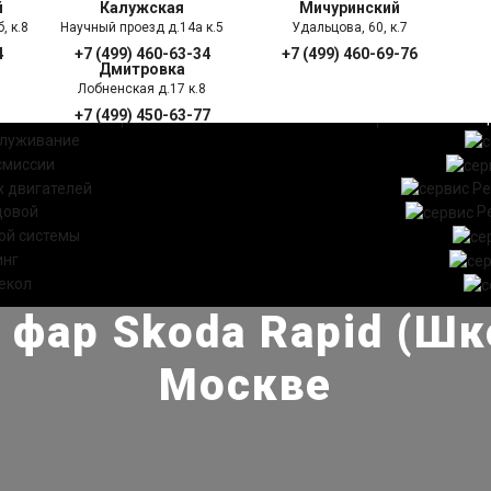
й
Калужская
Мичуринский
, к.8
Научный проезд д.14а к.5
Удальцова, 60, к.7
4
+7 (499) 460-63-34
+7 (499) 460-69-76
Дмитровка
Лобненская д.17 к.8
+7 (499) 450-63-77
УГИ
ПРАЙС ЛИСТ
АКЦ
служивание
смиссии
 двигателей
Ре
довой
Р
ой системы
инг
екол
 фар Skoda Rapid (Шк
Москве