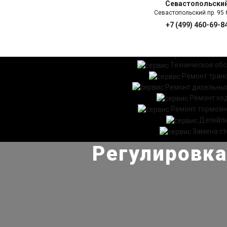
Севастопольски
Севастопольский пр. 95 б
+7 (499) 460-69-8
ГЛАВНАЯ
УСЛ
Техническое об
Ремонт тран
Ремонт дизельных
Ремонт хо
Ремонт тормозн
Детейл
Замена ст
Регулировка