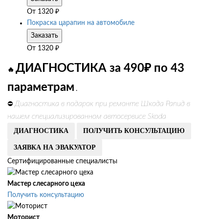
От
1320
₽
Покраска царапин на автомобиле
Заказать
От
1320
₽
ДИАГНОСТИКА за 490₽ по 43
🔥
параметрам
.
Диагностика в подарок при ремонте Шкода Рапид в
⛔
нашем специализированном автосервисе Skoda
ДИАГНОСТИКА
ПОЛУЧИТЬ КОНСУЛЬТАЦИЮ
ЗАЯВКА НА ЭВАКУАТОР
Сертифицированные специалисты
Мастер слесарного цеха
Получить консультацию
Моторист