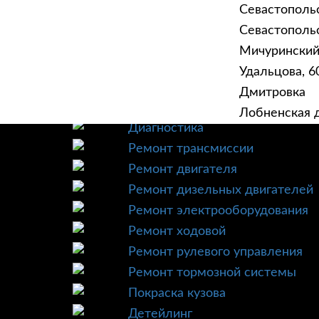
Севастополь
Севастопольск
Мичурински
Удальцова, 60
ГЛАВНАЯ
УСЛУ
Дмитровка
Техническое обслуживание
Лобненская д
Диагностика
Ремонт трансмиссии
Ремонт двигателя
Ремонт дизельных двигателей
Ремонт электрооборудования
Ремонт ходовой
Ремонт рулевого управления
Ремонт тормозной системы
Покраска кузова
Детейлинг