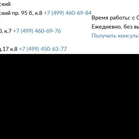
ский
ий пр. 95 б, к.8
+7 (499) 460-69-84
Время работы: с 0
й
Ежедневно, без в
, к.7
+7 (499) 460-69-76
Получить консул
ГИ
ПРАЙС ЛИСТ
АК
.17 к.8
+7 (499) 450-63-77