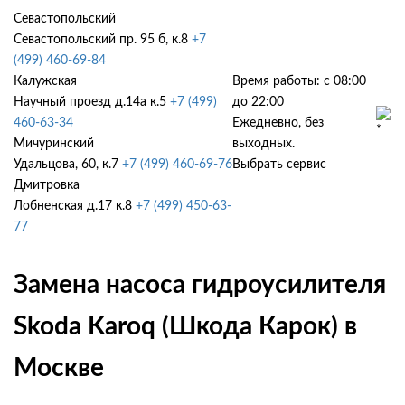
Севастопольский
Севастопольский пр. 95 б, к.8
+7
(499) 460-69-84
Калужская
Время работы: с 08:00
Научный проезд д.14а к.5
+7 (499)
до 22:00
460-63-34
Ежедневно, без
Мичуринский
выходных.
Удальцова, 60, к.7
+7 (499) 460-69-76
Выбрать сервис
Дмитровка
Лобненская д.17 к.8
+7 (499) 450-63-
77
Замена насоса гидроусилителя
Skoda Karoq (Шкода Карок) в
Москве