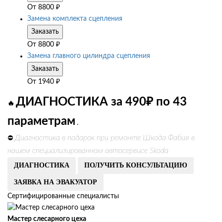
От
8800
₽
Замена комплекта сцепления
Заказать
От
8800
₽
Замена главного цилиндра сцепления
Заказать
От
1940
₽
ДИАГНОСТИКА за 490₽ по 43
🔥
параметрам
.
Диагностика в подарок при ремонте Шкода Фабия в
⛔
нашем специализированном автосервисе Skoda
ДИАГНОСТИКА
ПОЛУЧИТЬ КОНСУЛЬТАЦИЮ
ЗАЯВКА НА ЭВАКУАТОР
Сертифицированные специалисты
Мастер слесарного цеха