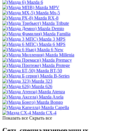
Mazda 6
Mazda MPV
Mazda Mx-5
Mazda RX-8
Mazda Tribute
Mazda Demio
Mazda Familia
Mazda 3 MPS
Mazda 6 MPS
Mazda 6 New
Mazda Millenia
Mazda Premacy
Mazda Protege
Mazda BT-50
Mazda B-Series
Mazda 323
Mazda 626
Mazda Atenza
Mazda Axela
Mazda Bongo
Mazda Capella
Mazda CX-4
Показать все
Скрыть все
Сеть специализированных