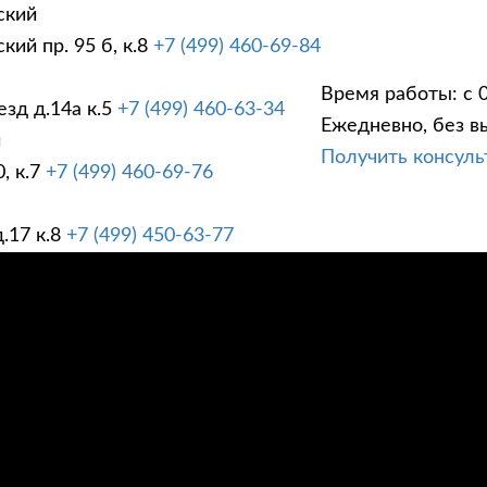
ский
ий пр. 95 б, к.8
+7 (499) 460-69-84
Время работы: с 0
зд д.14а к.5
+7 (499) 460-63-34
Ежедневно, без в
ГИ
ПРАЙС ЛИСТ
АК
й
Получить консул
, к.7
+7 (499) 460-69-76
.17 к.8
+7 (499) 450-63-77