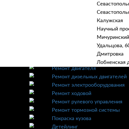
Севастополь
Севастопольск
Калужская
Научный прое
ГЛАВНАЯ
УСЛУ
Мичурински
Техническое обслуживание
Удальцова, 60
Диагностика
Дмитровка
Ремонт трансмиссии
Лобненская д
Ремонт двигателя
Ремонт дизельных двигателей
Ремонт электрооборудования
Ремонт ходовой
Ремонт рулевого управления
Ремонт тормозной системы
Покраска кузова
Детейлинг