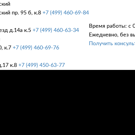
ский
ий пр. 95 б, к.8
+7 (499) 460-69-84
Время работы: с 0
зд д.14а к.5
+7 (499) 460-63-34
Ежедневно, без в
ГИ
ПРАЙС ЛИСТ
АК
й
Получить консул
, к.7
+7 (499) 460-69-76
.17 к.8
+7 (499) 450-63-77