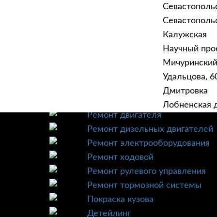
Севастополь
Севастопольск
Калужская
Научный прое
ГЛАВНАЯ
УСЛУ
Мичурински
Техническое обслуживание
Удальцова, 60
Диагностика
Дмитровка
Ремонт трансмиссии
Лобненская д
Ремонт двигателя
Ремонт дизельных двигателей
Ремонт электрооборудования
Ремонт ходовой
Ремонт рулевого управления
Ремонт тормозной системы
Покраска кузова
Детейлинг