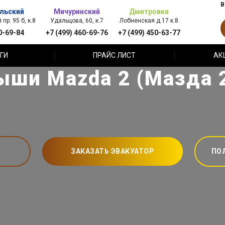
В
льский
Мичуринский
Дмитровка
пр. 95 б, к.8
Удальцова, 60, к.7
Лобненская д.17 к.8
0-69-84
+7 (499) 460-69-76
+7 (499) 450-63-77
ГИ
ПРАЙС ЛИСТ
АК
ыши Mazda 2 (Мазда 2
ЗАКАЗАТЬ ЭВАКУАТОР
ПО